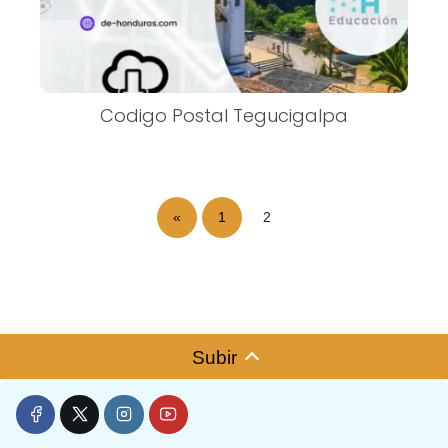
Codigo Postal Tegucigalpa
«
1
2
Subir