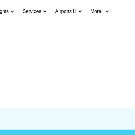
ights
Services
Airports H
More..