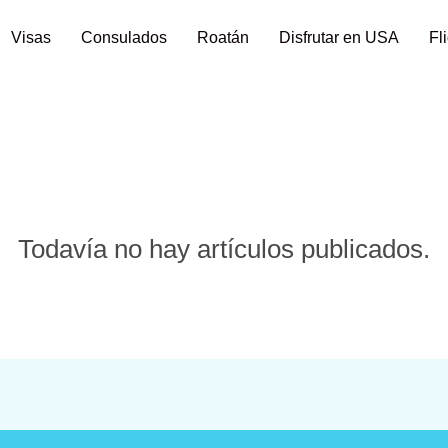
Visas
Consulados
Roatán
Disfrutar en USA
Fl
i
Todavía no hay artículos publicados.