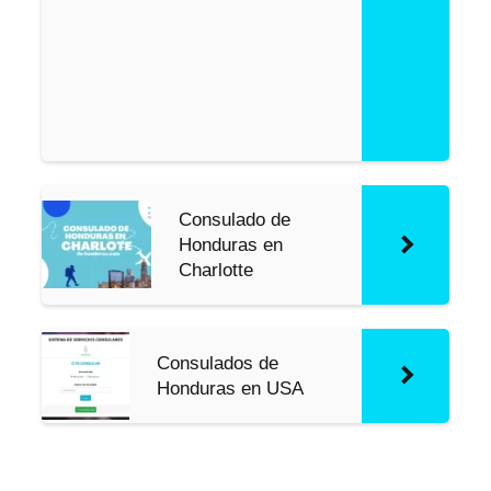
B
o
s
t
o
n
Consulado de
Honduras en
Charlotte
Consulados de
Honduras en USA