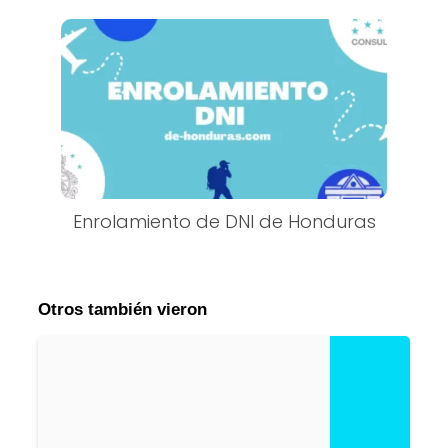
Enrolamiento de DNI de Honduras
Otros también vieron
C
it
a
C