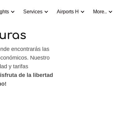
ights
Services
Airports H
More..
uras
nde encontrarás las
 económicos. Nuestro
dad y tarifas
fruta de la libertad
mo!