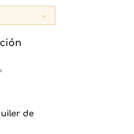
ción
o.
uiler de