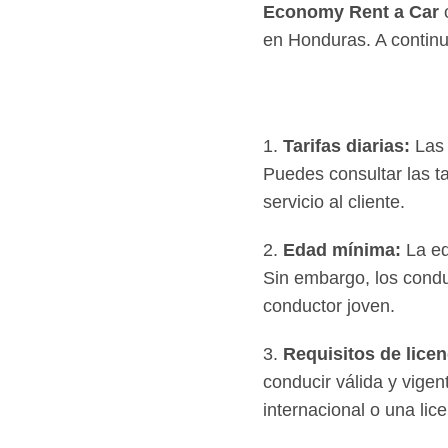
Economy Rent a Car
o
en Honduras. A continu
1.
Tarifas diarias:
Las 
Puedes consultar las t
servicio al cliente.
2.
Edad mínima:
La ed
Sin embargo, los condu
conductor joven.
3.
Requisitos de licen
conducir válida y vige
internacional o una lic