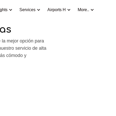
ights
Services
Airports H
More..
ras
la mejor opción para
uestro servicio de alta
 más cómodo y