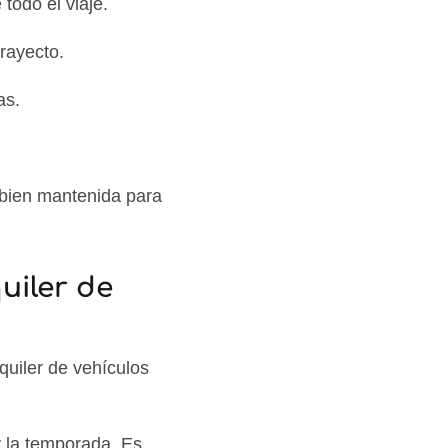
todo el viaje.
trayecto.
as.
 bien mantenida para
uiler de
quiler de vehículos
 y la temporada. Es