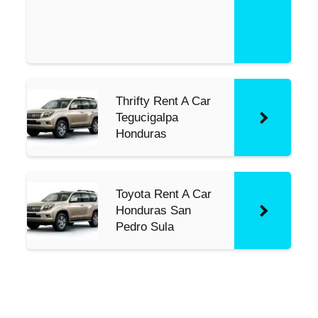
4
x
4
Thrifty Rent A Car
Tegucigalpa
Honduras
Toyota Rent A Car
Honduras San
Pedro Sula