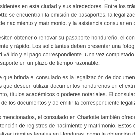
sidentes en esta ciudad y sus alrededores. Entre los
tr
tte
se encuentran la emisión de pasaportes, la legaliza
 de nacimiento y matrimonio, y la asistencia consular e
siten obtener o renovar su pasaporte hondureño, el con
iente y rápido. Los solicitantes deben presentar una fotog
 válido y el pago correspondiente. Una vez completado 
asaporte en un plazo de tiempo razonable.
e que brinda el consulado es la legalización de documen
s que deseen utilizar documentos hondureños en el ext
ento, títulos académicos o poderes notariales. El consul
ad de los documentos y de emitir la correspondiente legali
 mencionados, el consulado en Charlotte también ofrece 
 obtención de registros de nacimiento y matrimonio. Esto
alizar trámites legales en Honduras, como la obtención d