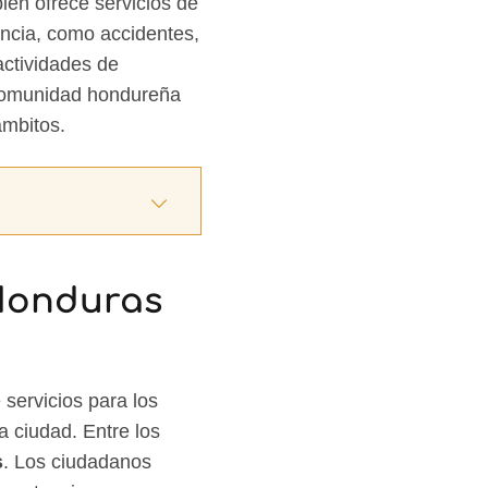
én ofrece servicios de
ncia, como accidentes,
actividades de
a comunidad hondureña
ámbitos.
 Honduras
servicios para los
a ciudad. Entre los
s
. Los ciudadanos