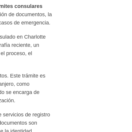
ámites consulares
ción de documentos, la
n casos de emergencia.
sulado en Charlotte
rafía reciente, un
el proceso, el
tos. Este trámite es
ranjero, como
ado se encarga de
zación.
servicios de registro
s documentos son
e la identidad