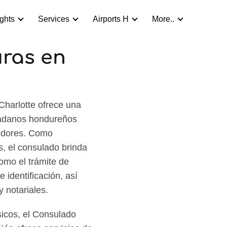
ights
Services
Airports H
More..
ras en
harlotte ofrece una
dadanos hondureños
dedores. Como
, el consulado brinda
omo el trámite de
 identificación, así
y notariales.
icos, el Consulado