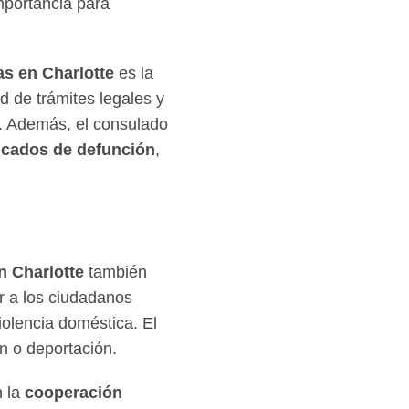
mportancia para
s en Charlotte
es la
d de trámites legales y
n. Además, el consulado
ficados de defunción
,
 Charlotte
también
r a los ciudadanos
olencia doméstica. El
n o deportación.
 la
cooperación