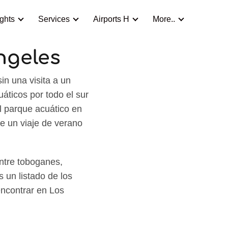
ights
Services
Airports H
More..
ngeles
in una visita a un
ticos por todo el sur
al parque acuático en
e un viaje de verano
entre toboganes,
s un listado de los
ncontrar en Los