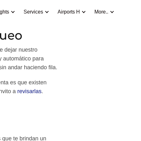
ights
Services
Airports H
More..
queo
e dejar nuestro
 y automático para
sin andar haciendo fila.
nta es que existen
nvito a
revisarlas
.
s que te brindan un