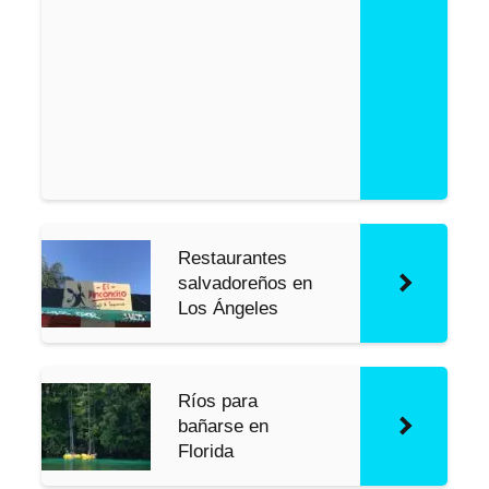
w
J
e
r
s
e
y
Restaurantes
salvadoreños en
Los Ángeles
Ríos para
bañarse en
Florida